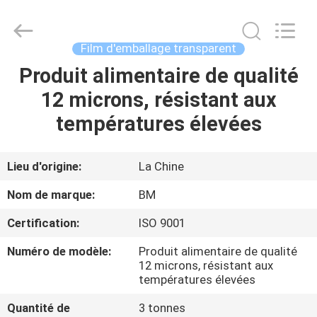
Bright
Master
Importing
and
Exporting
Film d'emballage transparent
Co.,Ltd.
All
Rights
Produit alimentaire de qualité
À
Reserved.
12 microns, résistant aux
LA
températures élevées
MAISON
PRODUITS
Lieu d'origine:
La Chine
Nom de marque:
BM
VIDÉOS
Certification:
ISO 9001
Numéro de modèle:
Produit alimentaire de qualité
À
12 microns, résistant aux
PROPOS
températures élevées
DE
Quantité de
3 tonnes