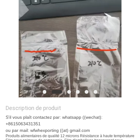
NOUVELLES
DEMANDEZ
UN DEVIS
PLAN
DU
SITE
POLITIQUE
Description de produit
DE
S'il vous plaît contactez par: whatsapp ((wechat):
CONFIDENTIALITÉ
+8615063431351
ou par mail: wfwhexporting ((at) gmail.com
Produits alimentaires de qualité 12 microns Résistance à haute température