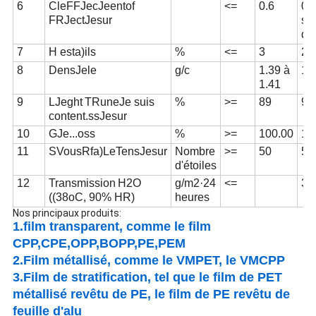
6
C
le
FF
Je
c
Je
en
t
o
f
<=
0.6
0.
F
R
Je
c
t
Je
sur
su
dé
7
H est
a)
ils
%
<=
3
2.
8
D
en
s
Je
le
g/c
1.39 à
1.
1.41
9
L
Je
g
h
t
T
R
une
Je suis
%
>=
89
91
content.
s
s
Je
sur
10
G
Je...
o
ss
%
>=
100.00
1
2
11
S
Vous
R
f
a)
Le
T
e
n
s
Je
sur
Nombre
>=
50
5
8
d'étoiles
12
Transmission
H2O
g/m2·24
<=
3.
((38oC, 90% HR)
heures
Nos principaux produits:
1.film transparent, comme le film
CPP,CPE,OPP,BOPP,PE,PEM
2
.
Film métallisé, comme le VMPET, le VMCPP
3
.
Film de stratification, tel que le film de PET
métallisé revêtu de PE, le film de PE revêtu de
feuille d'alu