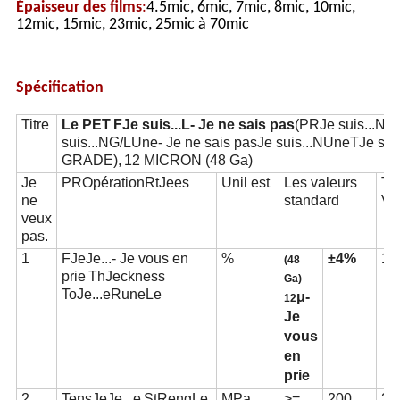
Épaisseur des films
:
4.5mic, 6mic, 7mic, 8mic, 10mic,
12mic, 15mic, 23mic, 25mic à 70mic
Spécification
Titre
Le PE
T
F
Je suis...
L
- Je ne sais pas
(
P
R
Je suis...
N
T
suis...
NG/
L
Une
- Je ne sais pas
Je suis...
N
Une
T
Je suis
GRA
D
E),
12 MICRON (48 Ga)
Je
P
R
Opération
R
t
Je
e
s
U
n
il est
Les valeurs
T
e
ne
standard
V
a
veux
pas.
1
F
Je
Je...
- Je vous en
%
±
4
%
12
(48
prie
T
h
Je
ck
n
e
ss
Ga)
T
o
Je...
e
R
une
Le
μ
-
12
Je
vous
en
prie
2
T
en
s
Je
Je...
e
S
t
R
e
n
g
Le
MPa
>=
2
0
0
2
3