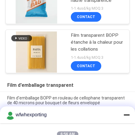
haute transparence
1-1.4usd/kg MOQ:3
CONTACT
Film transparent BOPP
étanche à la chaleur pour
les collations
1-1.4usd/kg MOQ:3
CONTACT
Film d'emballage transparent
Film d'emballage BOPP en rouleau de cellophane transparent
de 40 microns pour bouquet de fleurs enveloppé
wfwhexporting
Films BOPP étanches thermiquement d'un côté et étanches
thermiquement de deux côtés
Filtre d'emballage transparent à double poche fermeture à
6:56 AM