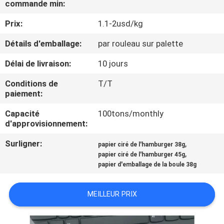
commande min:
NOUS
Prix:
1.1-2usd/kg
VISITE
Détails d'emballage:
par rouleau sur palette
DE
Délai de livraison:
10 jours
L'USINE
Conditions de
T/T
paiement:
CONTRÔLE
Capacité
100tons/monthly
DE
d'approvisionnement:
LA
Surligner:
,
papier ciré de l'hamburger 38g
,
QUALITÉ
papier ciré de l'hamburger 45g
papier d'emballage de la boule 38g
NOUS
MEILLEUR PRIX
CONTACTER