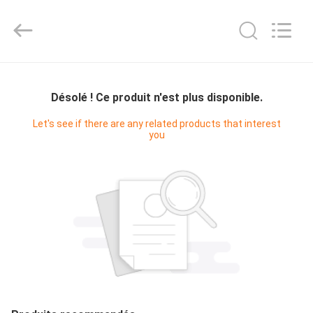
Bright
Master
Importing
and
Exporting
Co.,Ltd.
All
Rights
À
Reserved.
LA
Désolé ! Ce produit n'est plus disponible.
MAISON
Let's see if there are any related products that interest
you
PRODUITS
VIDÉOS
À
PROPOS
DE