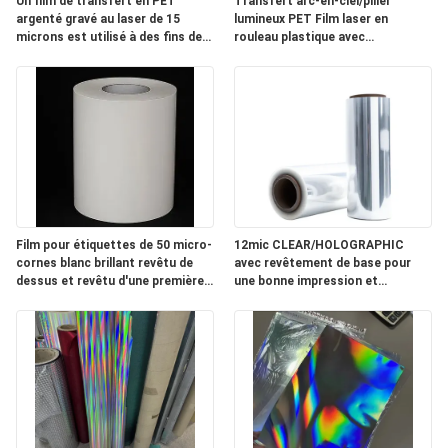
Un film de transfert en PET
Transfert arc-en-ciel/pilier
argenté gravé au laser de 15
lumineux PET Film laser en
NOUVELLES
microns est utilisé à des fins de
rouleau plastique avec
lutte contre la contrefaçon et de
revêtement de base pour les
décoration sur les emballages de
emballages de cigarettes
DEMANDEZ
cigarettes.
UN
DEVIS
PLAN
Film pour étiquettes de 50 micro-
12mic CLEAR/HOLOGRAPHIC
DU
cornes blanc brillant revêtu de
avec revêtement de base pour
dessus et revêtu d'une première
une bonne impression et
SITE
couche
revêtement
POLITIQUE
DE
CONFIDENTIALITÉ