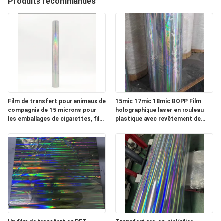
Produits recommandés
NOUS
VISITE
DE
L'USINE
Film de transfert pour animaux de
15mic 17mic 18mic BOPP Film
CONTRÔLE
compagnie de 15 microns pour
holographique laser en rouleau
DE
les emballages de cigarettes, film
plastique avec revêtement de
de transfert laser PET de 15
premier plan
LA
microns et 12 microns
QUALITÉ
NOUS
CONTACTER