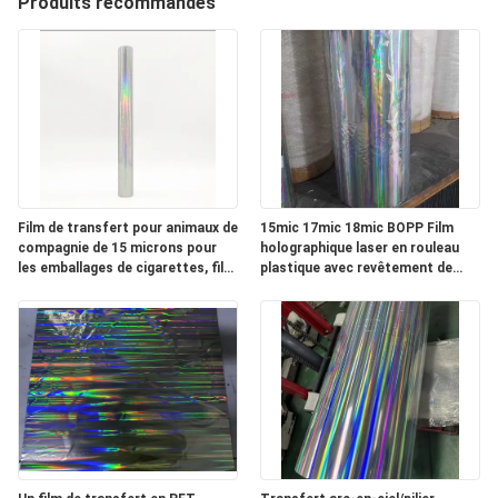
Produits recommandés
NOUS
VISITE
DE
L'USINE
Film de transfert pour animaux de
15mic 17mic 18mic BOPP Film
CONTRÔLE
compagnie de 15 microns pour
holographique laser en rouleau
DE
les emballages de cigarettes, film
plastique avec revêtement de
de transfert laser PET de 15
premier plan
LA
microns et 12 microns
QUALITÉ
NOUS
CONTACTER