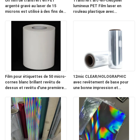
Un film de transfert en PET
Transfert arc-en-ciel/pilier
argenté gravé au laser de 15
lumineux PET Film laser en
NOUVELLES
microns est utilisé à des fins de
rouleau plastique avec
lutte contre la contrefaçon et de
revêtement de base pour les
décoration sur les emballages de
emballages de cigarettes
DEMANDEZ
cigarettes.
UN
DEVIS
PLAN
Film pour étiquettes de 50 micro-
12mic CLEAR/HOLOGRAPHIC
DU
cornes blanc brillant revêtu de
avec revêtement de base pour
dessus et revêtu d'une première
une bonne impression et
SITE
couche
revêtement
POLITIQUE
DE
CONFIDENTIALITÉ