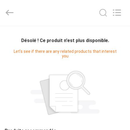
Bright
Master
Importing
and
Exporting
Co.,Ltd.
All
Rights
À
Reserved.
LA
Désolé ! Ce produit n'est plus disponible.
MAISON
Let's see if there are any related products that interest
you
PRODUITS
VIDÉOS
À
PROPOS
DE