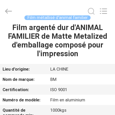
Bright
Master
Importing
and
Exporting
Film métallisé d'animal familier
Co.,Ltd.
All
Rights
Film argenté dur d'ANIMAL
À
Reserved.
FAMILIER de Matte Metalized
LA
d'emballage composé pour
MAISON
l'impression
PRODUITS
Lieu d'origine:
LA CHINE
VIDÉOS
Nom de marque:
BM
Certification:
ISO 9001
À
Numéro de modèle:
Film en aluminium
PROPOS
DE
Quantité de
1000kgs