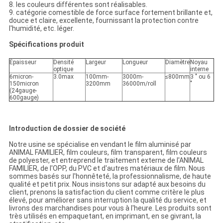
8. les couleurs différentes sont réalisables.
9. catégorie comestible de force surface fortement brillante et,
douce et claire, excellente, fournissant la protection contre
l'humidité, etc. léger.
Spécifications produit
Épaisseur
Densité
Largeur
Longueur
Diamètre
Noyau
optique
interne
6micron-
3.0max
100mm-
3000m-
≤800mm
3 ″ ou 6
150micron
3200mm
36000m/roll
″
(24gauge-
600gauge)
Introduction de dossier de société
Notre usine se spécialise en vendant le film aluminisé par
ANIMAL FAMILIER, film couleurs, film transparent, film couleurs
de polyester, et entreprend le traitement externe de l'ANIMAL
FAMILIER, de l'OPP, du PVC et d'autres matériaux de film. Nous
sommes basés sur l'honnêteté, la professionnalisme, de haute
qualité et petit prix. Nous insistons sur adapté aux besoins du
client, prenons la satisfaction du client comme critère le plus
élevé, pour améliorer sans interruption la qualité du service, et
livrons des marchandises pour vous à l'heure. Les produits sont
très utilisés en empaquetant, en imprimant, en se givrant, la