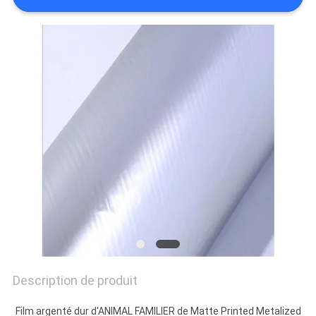
NOUVELLES
DEMANDEZ
UN DEVIS
PLAN
DU
SITE
POLITIQUE
DE
CONFIDENTIALITÉ
Description de produit
Film argenté dur d'ANIMAL FAMILIER de Matte Printed Metalized