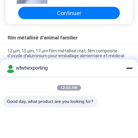
l'impression
Continuer
film métallisé d'animal familier
12 μm, 15 μm, 17 μm Film métallisé mat, film composite
d'oxyde d'aluminium pour emballage alimentaire et médical
wfwhexporting
Film métallisé en PET à haute réflexion et à haute barrière, film
d'aluminium imprimé revêtu en PE, VMPET pour emballer des
sacs à thé
12:04 AM
Dureté douce 3mic Film PET métallisé pour emballage
alimentaire
Good day, what product are you looking for?
Catégories populaires
Tous
Film Métallisé De 
Film Métallisé
Bopp