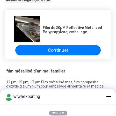
Metalized Polypropylene Film
Film de 20μM Reflective Metalized
Polypropylene, emballage
métallisé de film
Continuer
film métallisé d'animal familier
12 μm, 15 μm, 17 μm Film métallisé mat, film composite
d'oxyde d'aluminium pour emballage alimentaire et médical
wfwhexporting
Film métallisé en PET à haute réflexion et à haute barrière, film
d'aluminium imprimé revêtu en PE, VMPET pour emballer des
sacs à thé
9:02 AM
Dureté douce 3mic Film PET métallisé pour emballage