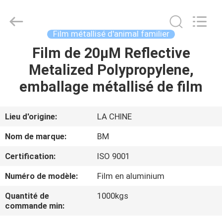
Bright
Master
Importing
and
Exporting
Film métallisé d'animal familier
Co.,Ltd.
All
Rights
Film de 20μM Reflective
À
Reserved.
Metalized Polypropylene,
LA
emballage métallisé de film
MAISON
PRODUITS
Lieu d'origine:
LA CHINE
Nom de marque:
BM
VIDÉOS
Certification:
ISO 9001
Numéro de modèle:
Film en aluminium
À
PROPOS
Quantité de
1000kgs
commande min:
DE