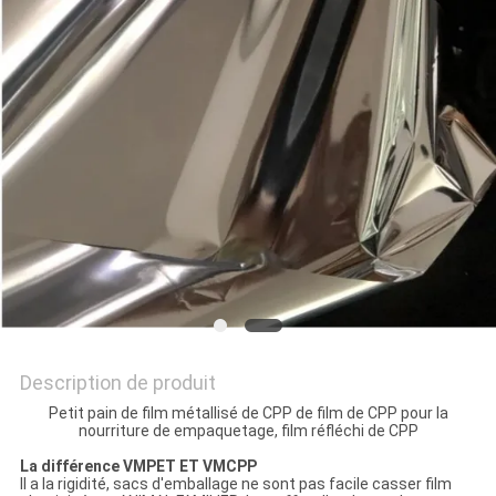
NOUVELLES
DEMANDEZ
UN DEVIS
PLAN
DU
SITE
POLITIQUE
Description de produit
DE
Petit pain de film métallisé de CPP de film de CPP pour la
CONFIDENTIALITÉ
nourriture de empaquetage, film réfléchi de CPP
La différence VMPET ET VMCPP
Il a la rigidité, sacs d'emballage ne sont pas facile casser film