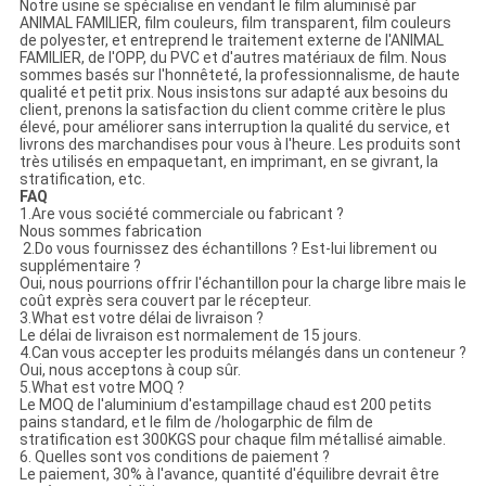
Notre usine se spécialise en vendant le film aluminisé par
ANIMAL FAMILIER, film couleurs, film transparent, film couleurs
de polyester, et entreprend le traitement externe de l'ANIMAL
FAMILIER, de l'OPP, du PVC et d'autres matériaux de film. Nous
sommes basés sur l'honnêteté, la professionnalisme, de haute
qualité et petit prix. Nous insistons sur adapté aux besoins du
client, prenons la satisfaction du client comme critère le plus
élevé, pour améliorer sans interruption la qualité du service, et
livrons des marchandises pour vous à l'heure. Les produits sont
très utilisés en empaquetant, en imprimant, en se givrant, la
stratification, etc.
FAQ
1.Are vous société commerciale ou fabricant ?
Nous sommes fabrication
2.Do vous fournissez des échantillons ? Est-lui librement ou
supplémentaire ?
Oui, nous pourrions offrir l'échantillon pour la charge libre mais le
coût exprès sera couvert par le récepteur.
3.What est votre délai de livraison ?
Le délai de livraison est normalement de 15 jours.
4.Can vous accepter les produits mélangés dans un conteneur ?
Oui, nous acceptons à coup sûr.
5.What est votre MOQ ?
Le MOQ de l'aluminium d'estampillage chaud est 200 petits
pains standard, et le film de /hologarphic de film de
stratification est 300KGS pour chaque film métallisé aimable.
6. Quelles sont vos conditions de paiement ?
Le paiement, 30% à l'avance, quantité d'équilibre devrait être