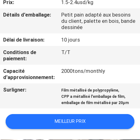
Prix:
1.5-2.4usd/kg
NOUS
Détails d'emballage:
Petit pain adapté aux besoins
du client, palette en bois, bande
VISITE
dessinée
DE
Délai de livraison:
10 jours
L'USINE
Conditions de
T/T
paiement:
CONTRÔLE
Capacité
2000tons/monthly
DE
d'approvisionnement:
LA
Surligner:
,
Film métallisé de polypropylène
,
QUALITÉ
CPP a métallisé l'emballage de film
emballage de film métallisé par 20μm
NOUS
MEILLEUR PRIX
CONTACTER