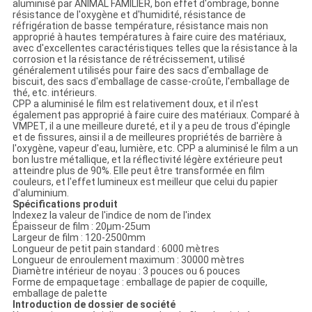
aluminisé par ANIMAL FAMILIER, bon effet d'ombrage, bonne
résistance de l'oxygène et d'humidité, résistance de
réfrigération de basse température, résistance mais non
approprié à hautes températures à faire cuire des matériaux,
avec d'excellentes caractéristiques telles que la résistance à la
corrosion et la résistance de rétrécissement, utilisé
généralement utilisés pour faire des sacs d'emballage de
biscuit, des sacs d'emballage de casse-croûte, l'emballage de
thé, etc. intérieurs.
CPP a aluminisé le film est relativement doux, et il n'est
également pas approprié à faire cuire des matériaux. Comparé à
VMPET, il a une meilleure dureté, et il y a peu de trous d'épingle
et de fissures, ainsi il a de meilleures propriétés de barrière à
l'oxygène, vapeur d'eau, lumière, etc. CPP a aluminisé le film a un
bon lustre métallique, et la réflectivité légère extérieure peut
atteindre plus de 90%. Elle peut être transformée en film
couleurs, et l'effet lumineux est meilleur que celui du papier
d'aluminium.
Spécifications produit
Indexez la valeur de l'indice de nom de l'index
Épaisseur de film : 20μm-25um
Largeur de film : 120-2500mm
Longueur de petit pain standard : 6000 mètres
Longueur de enroulement maximum : 30000 mètres
Diamètre intérieur de noyau : 3 pouces ou 6 pouces
Forme de empaquetage : emballage de papier de coquille,
emballage de palette
Introduction de dossier de société