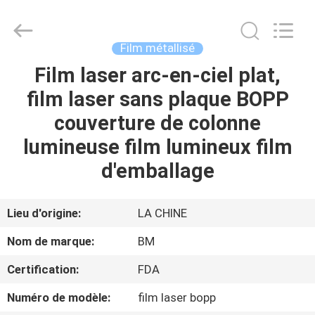
Bright
Master
Importing
and
Exporting
Film métallisé
Co.,Ltd.
All
Rights
Film laser arc-en-ciel plat,
À
Reserved.
film laser sans plaque BOPP
LA
couverture de colonne
MAISON
lumineuse film lumineux film
PRODUITS
d'emballage
VIDÉOS
Lieu d'origine:
LA CHINE
Nom de marque:
BM
À
Certification:
FDA
PROPOS
Numéro de modèle:
film laser bopp
DE