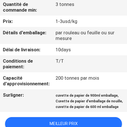
NOUS
Quantité de
3 tonnes
commande min:
Prix:
1-3usd/kg
VISITE
DE
Détails d'emballage:
par rouleau ou feuille ou sur
mesure
L'USINE
Délai de livraison:
10days
CONTRÔLE
Conditions de
T/T
paiement:
DE
Capacité
200 tonnes par mois
LA
d'approvisionnement:
QUALITÉ
Surligner:
,
cuvette de papier de 900ml emballage
,
Cuvette de papier d'emballage de nouille
NOUS
cuvette de papier de 600 ml emballage
CONTACTER
MEILLEUR PRIX