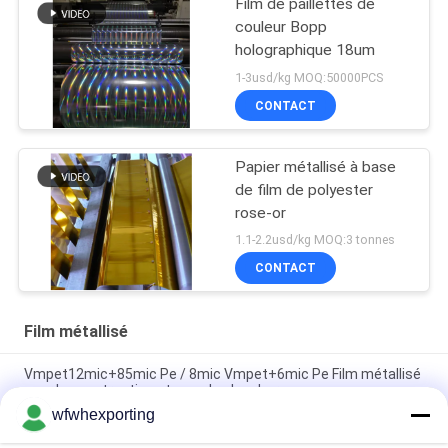
Film de paillettes de
couleur Bopp
holographique 18um
1-3usd/kg MOQ:50000PCS
CONTACT
Papier métallisé à base
de film de polyester
rose-or
1.1-2.2usd/kg MOQ:3 tonnes
CONTACT
Film métallisé
Vmpet12mic+85mic Pe / 8mic Vmpet+6mic Pe Film métallisé
pour la construction et sous le plancher
wfwhexporting
Ruloir de film de stratification en argent / couleur personnalisé
12 microns AL PET pour emballage de serpent