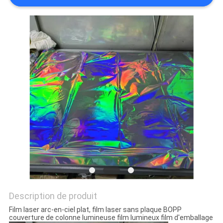
NOUVELLES
DEMANDEZ
UN DEVIS
PLAN
DU
SITE
POLITIQUE
DE
CONFIDENTIALITÉ
Description de produit
Film laser arc-en-ciel plat, film laser sans plaque BOPP
couverture de colonne lumineuse film lumineux film d'emballage