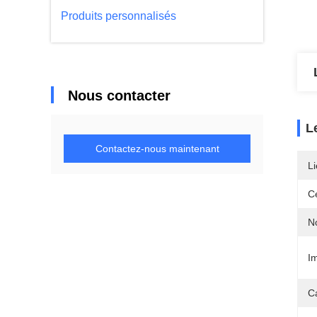
Produits personnalisés
Nous contacter
L
Contactez-nous maintenant
Li
Ce
N
I
Ca