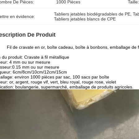
ombre De Pièces:
1000 Pièces
Taille:
Tabliers jetables biodégradables de PE
, 
Ta
ettre en évidence:
Tabliers jetables blancs de CPE
escription De Produit
Fil de cravate en or, boîte cadeau, boîte à bonbons, emballage de f
du produit: Cravate à fil métallique
geur: 4 mm ou sur mesure
isseur:0.15 mm ou sur mesure
gueur: 6cm/8cm/10cm/12cm/15cm
llage: environ 1000 pièces par sac, 100 sacs par boîte
eur: or, argent, rouge vif, vert, bleu royal, rouge rose, violet
ication: boulangerie, supermarché, emballage de produits agricoles.