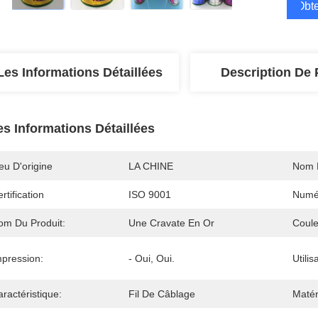
Obte
Les Informations Détaillées
Description De 
es Informations Détaillées
eu D'origine
LA CHINE
Nom 
rtification
ISO 9001
Numé
om Du Produit:
Une Cravate En Or
Coule
mpression:
- Oui, Oui.
Utilis
ractéristique:
Fil De Câblage
Matér