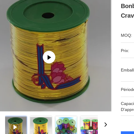
Bonb
Crav
MOQ:
Prix:
Emball
Périod
Capaci
D'appr