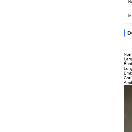
N
M
D
Nom 
Lar
Épa
Lon
Emba
Coul
Appl