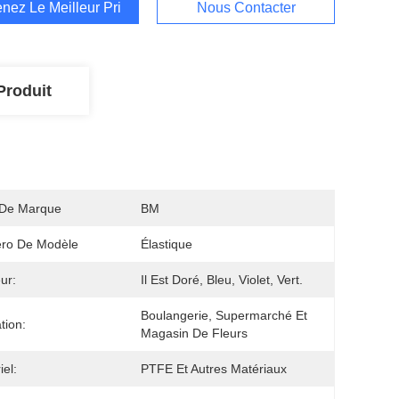
nez Le Meilleur Prix
Nous Contacter
Produit
De Marque
BM
ro De Modèle
Élastique
ur:
Il Est Doré, Bleu, Violet, Vert.
Boulangerie, Supermarché Et 
ation:
Magasin De Fleurs
iel:
PTFE Et Autres Matériaux