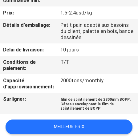
commande min:
NOUS
Prix:
1.5-2.4usd/kg
VISITE
Détails d'emballage:
Petit pain adapté aux besoins
du client, palette en bois, bande
DE
dessinée
L'USINE
Délai de livraison:
10 jours
Conditions de
T/T
CONTRÔLE
paiement:
DE
Capacité
2000tons/monthly
LA
d'approvisionnement:
QUALITÉ
Surligner:
,
film de scintillement de 2300mm BOPP
Gâteau enveloppant le film de
scintillement de BOPP
NOUS
CONTACTER
MEILLEUR PRIX