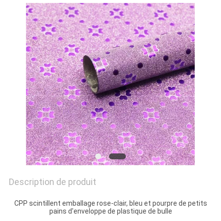
NOUVELLES
DEMANDEZ
UN DEVIS
PLAN
DU
SITE
POLITIQUE
DE
Description de produit
CONFIDENTIALITÉ
CPP scintillent emballage rose-clair, bleu et pourpre de petits
pains d'enveloppe de plastique de bulle