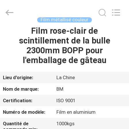
Bright
Master
Importing
and
Exporting
Film métallisé couleur
Co.,Ltd.
All
Rights
Film rose-clair de
À
Reserved.
scintillement de la bulle
LA
2300mm BOPP pour
MAISON
l'emballage de gâteau
PRODUITS
Lieu d'origine:
La Chine
VIDÉOS
Nom de marque:
BM
Certification:
ISO 9001
À
Numéro de modèle:
Film en aluminium
PROPOS
DE
Quantité de
1000kgs