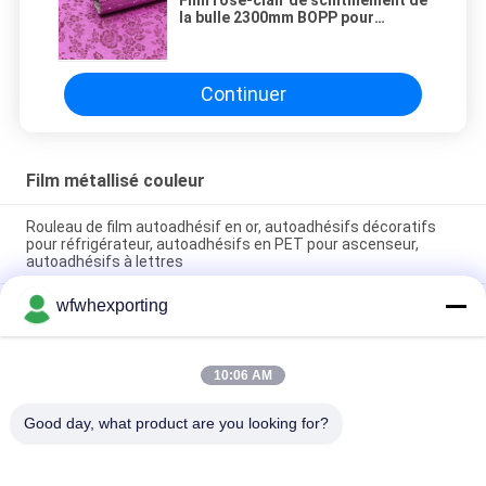
la bulle 2300mm BOPP pour
l'emballage de gâteau
Continuer
Film métallisé couleur
Rouleau de film autoadhésif en or, autoadhésifs décoratifs
pour réfrigérateur, autoadhésifs en PET pour ascenseur,
autoadhésifs à lettres
wfwhexporting
Exporteur professionnel de films holographiques/lasers Pvc à
180 microns, accepte les produits laser personnalisés et les
produits laser métallisés en Pvc
10:06 AM
Film PVC dur / feuille d'emballage de chocolat antistatique
pour emballage de bonbons
Good day, what product are you looking for?
Catégories populaires
Tous