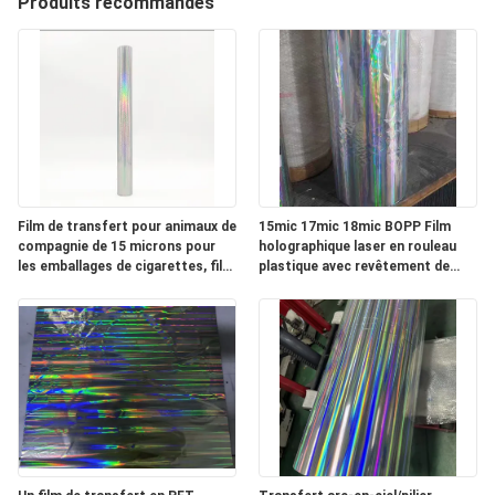
Produits recommandés
NOUS
VISITE
DE
L'USINE
Film de transfert pour animaux de
15mic 17mic 18mic BOPP Film
CONTRÔLE
compagnie de 15 microns pour
holographique laser en rouleau
DE
les emballages de cigarettes, film
plastique avec revêtement de
de transfert laser PET de 15
premier plan
LA
microns et 12 microns
QUALITÉ
NOUS
CONTACTER