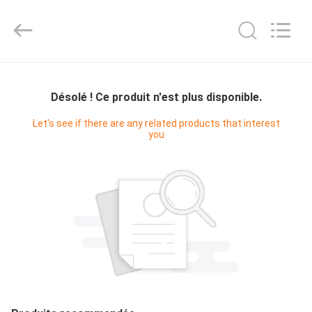
Bright
Master
Importing
and
Exporting
Co.,Ltd.
All
Rights
À
Reserved.
LA
Désolé ! Ce produit n'est plus disponible.
MAISON
Let's see if there are any related products that interest
you
PRODUITS
VIDÉOS
À
PROPOS
DE