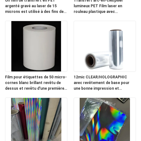
Un film de transfert en PET
Transfert arc-en-ciel/pilier
argenté gravé au laser de 15
lumineux PET Film laser en
NOUVELLES
microns est utilisé à des fins de
rouleau plastique avec
lutte contre la contrefaçon et de
revêtement de base pour les
décoration sur les emballages de
emballages de cigarettes
DEMANDEZ
cigarettes.
UN
DEVIS
PLAN
Film pour étiquettes de 50 micro-
12mic CLEAR/HOLOGRAPHIC
DU
cornes blanc brillant revêtu de
avec revêtement de base pour
dessus et revêtu d'une première
une bonne impression et
SITE
couche
revêtement
POLITIQUE
DE
CONFIDENTIALITÉ