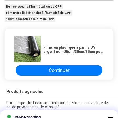
Rétrécissez le film métallisé de CPP
Film métallisé étanche à l'humidité de CPP
10um a métallisé le film de CPP
Films en plastique à paillis UV
argent noir 25um/30um/35um pour
l'agriculture
Continuer
Produits agricoles
Prix compétitif Tissu anti-herbivores - Film de couverture de
sol de paysage noir UV stabilisé
wfwhexporting
Tissu barrière contre les mauvaises herbes Tissu de lutte