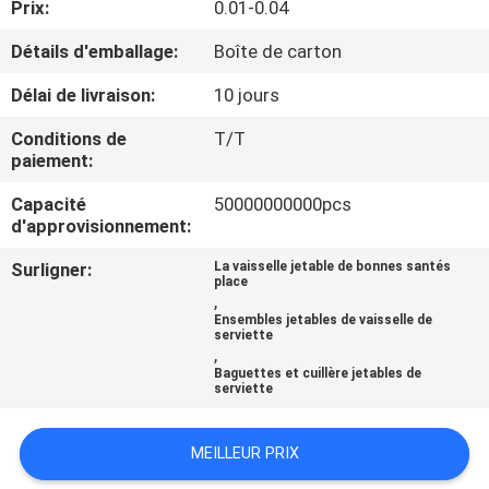
Prix:
0.01-0.04
NOUS
Détails d'emballage:
Boîte de carton
VISITE
Délai de livraison:
10 jours
DE
Conditions de
T/T
L'USINE
paiement:
Capacité
50000000000pcs
d'approvisionnement:
CONTRÔLE
DE
Surligner:
La vaisselle jetable de bonnes santés
place
,
LA
Ensembles jetables de vaisselle de
serviette
QUALITÉ
,
Baguettes et cuillère jetables de
serviette
NOUS
CONTACTER
MEILLEUR PRIX