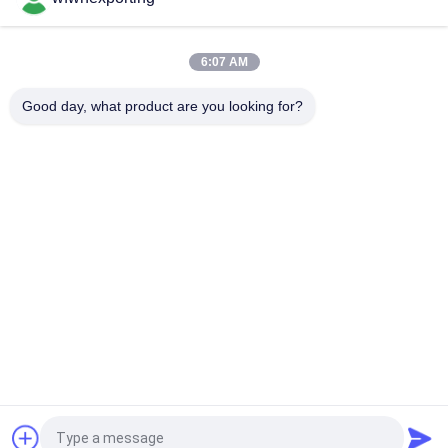
contre les mauvaises herbes Tissu de piquetage Tissu de
paysage
6:07 AM
Protection d'élevage de fruit du Vietnam enveloppant le sac
de papier de mangue imperméable
Good day, what product are you looking for?
Catégories populaires
Tous
Film Métallisé De 
Film Métallisé
Bopp
Film Métallisé De 
Film Métallisé 
CPP
D'animal Familier
Film Métallisé 
Papeterie En Or Et 
Couleur
Argent
Film D'emballage 
Film Adhésif
Transparent
Demandez un devis