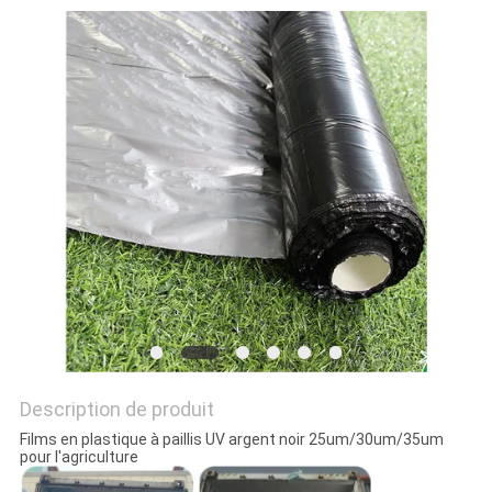
NOUVELLES
DEMANDEZ
UN DEVIS
PLAN
DU
SITE
POLITIQUE
DE
Description de produit
CONFIDENTIALITÉ
Films en plastique à paillis UV argent noir 25um/30um/35um
pour l'agriculture