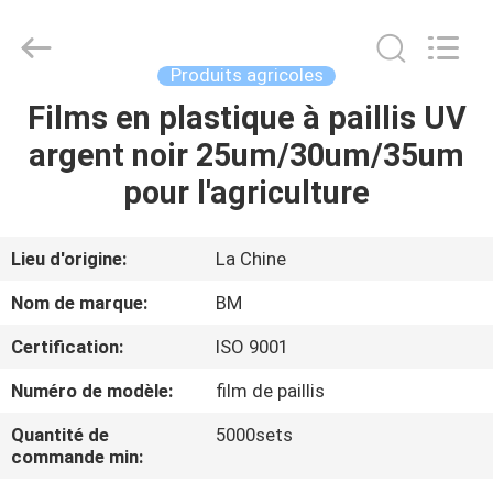
Bright
Master
Importing
and
Exporting
Produits agricoles
Co.,Ltd.
All
Rights
Films en plastique à paillis UV
À
Reserved.
argent noir 25um/30um/35um
LA
pour l'agriculture
MAISON
PRODUITS
Lieu d'origine:
La Chine
Nom de marque:
BM
VIDÉOS
Certification:
ISO 9001
Numéro de modèle:
film de paillis
À
PROPOS
Quantité de
5000sets
commande min:
DE