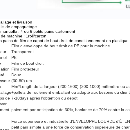
llage et livraison
ails de empaquetage
manuelle : 4 ou 6 petits pains cartonnent
 de machine : 1roll/carton
ts pains de film de capot de bout droit de conditionnement en plastiqu
m
Film d'enveloppe de bout droit de PE pour la machine
leur
Transparent
riel
PE
e
Film de bout droit
sation
Film protecteur
eté
Doux
sseur
(30-80) um
e
Mm*Length de la largeur (200-1600) (300-1000) millimètre ou ad
allage
+pallets de roulement emballant ou adapté aux besoins du client
ps de
7-10days après l'obtention du dépôt
vver
ement
paiement par anticipation de 30%, banlance de 70% contre la co
Force supérieure et industrielle d'ENVELOPPE LOURDE d'ÉTEND
petit pain simple a une force de conservation supérieure de ch