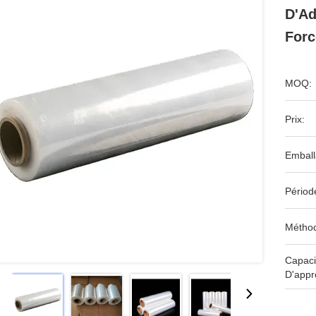
D'Ad
Forc
MOQ:
Prix:
Emball
Périod
Méthod
Capaci
D'appr