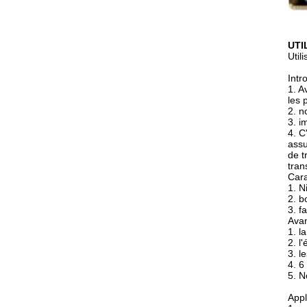
UTI
Util
Intr
1. A
les 
2. n
3. i
4. C
assu
de t
tran
Cara
1. N
2. b
3. f
Ava
1. l
2. l
3. l
4. 6
5. N
Appl