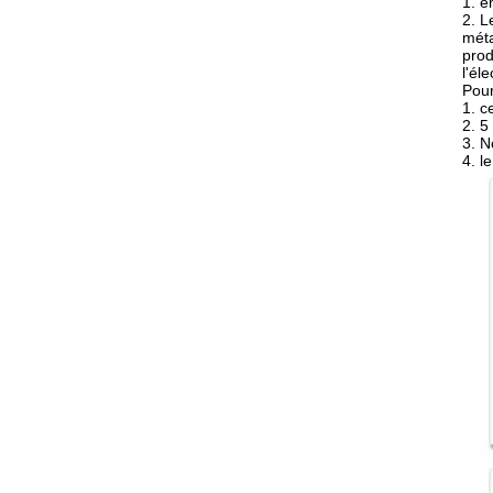
1. e
2. L
méta
prod
l'él
Pour
1. c
2. 5
3. N
4. l