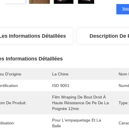
Obte
Les Informations Détaillées
Description De 
es Informations Détaillées
eu D'origine
La Chine
Nom 
rtification
ISO 9001
Numé
Film Wraping De Bout Droit À 
om De Produit:
Haute Résistance De Pe De La 
Type:
Poignée 12mic
Pour L'empaquetage Et La 
ilisation:
Carac
Balle