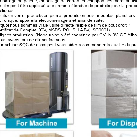
mballage de palette, emballage de carton, enveloppant les marchandis
e film peut être appliqué une gamme étendue de produits pour la protect
lliques,
uits en verre, produits en pierre, produits en bois, meubles, planchers, 
ectronique, appareils électroménagers et ainsi de suite.
quoi nous sommes vraie usine directe relible de film de bout droit ?
ertificat de Complet. (GV, MSDS, ROHS, LA BV, ISO9001)
 lignes production. (Notre usine a été examinée par GV, la BV, GF, Alib
ous avons tant de clients facmous.
e machines&QC de essai peut vous aider à commander la qualité du pro