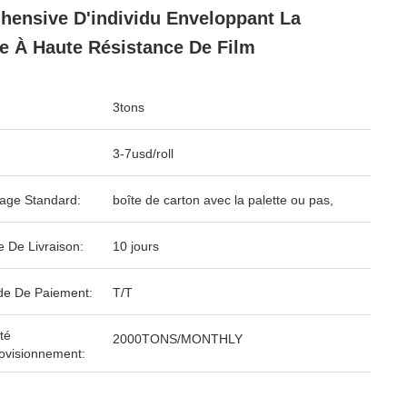
hensive D'individu Enveloppant La
e À Haute Résistance De Film
3tons
3-7usd/roll
age Standard:
boîte de carton avec la palette ou pas,
e De Livraison:
10 jours
e De Paiement:
T/T
té
2000TONS/MONTHLY
ovisionnement: