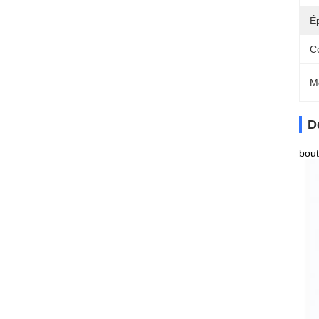
É
C
M
D
bout