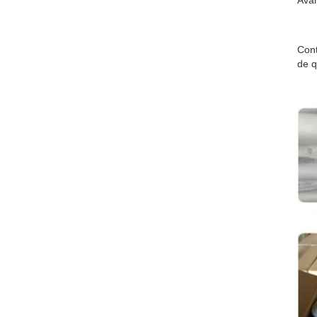
Ava
Cont
de q