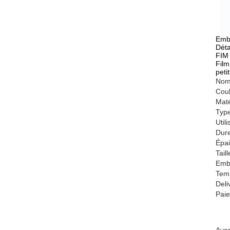
Emba
Dét
FIM 
Film
peti
No
Cou
Maté
Typ
Utili
Dur
Épai
Taill
Emb
Tem
Deli
Pai