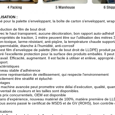
LISATION :
isé pour la palette s'enveloppant, la boîte de carton s'enveloppant, wr
oduction de film de bout droit
vec le haut transparent, aucune décoloration, bon rapport auto-adhésif e
propriétés de traction, 1 mètre peuvent être sur l'utilisation des mètres 
on-toxique, larme-résistant, anti-piqûre, la température chaude support
mperméable, étanche à l'humidité, anti-corrosif
'est film d'enveloppe de palette (film de bout droit de LLDPE) produit 
ré l'excellente protection pour la surface des produits emballés. Il p
ravail. Efficacité, augmentant. Il est facile à utiliser et enlève, appropri
sport.
ctéristiques
iveau stable d'adhérence
onne représentation de vieillissement, qui respecte l'environnement
acilement être stratifié et épluché-
ntages
a machine avancée peut promettre votre délai d'exécution, qualité, quant
'éventail de couleurs et les tailles sont disponibles.
es prix concurrentiels, OEM est disponible
 ans d'expérience, nouveau matériel de 100%, matière première de L
ous avons passé le certificat de MSDS et de GV (ROHS), bon contrôle d
ications