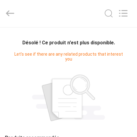
Bright
Master
Importing
and
Exporting
Co.,Ltd.
All
Rights
À
Reserved.
LA
Désolé ! Ce produit n'est plus disponible.
MAISON
Let's see if there are any related products that interest
you
PRODUITS
VIDÉOS
À
PROPOS
DE