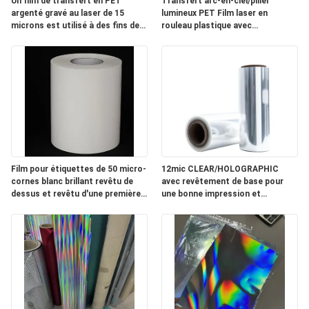
Un film de transfert en PET
Transfert arc-en-ciel/pilier
argenté gravé au laser de 15
lumineux PET Film laser en
NOUVELLES
microns est utilisé à des fins de
rouleau plastique avec
lutte contre la contrefaçon et de
revêtement de base pour les
décoration sur les emballages de
emballages de cigarettes
DEMANDEZ
cigarettes.
UN
DEVIS
PLAN
Film pour étiquettes de 50 micro-
12mic CLEAR/HOLOGRAPHIC
DU
cornes blanc brillant revêtu de
avec revêtement de base pour
dessus et revêtu d'une première
une bonne impression et
SITE
couche
revêtement
POLITIQUE
DE
CONFIDENTIALITÉ