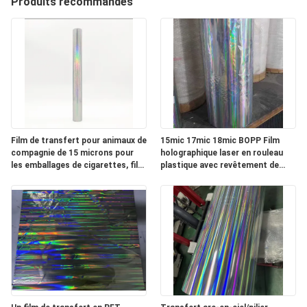
Produits recommandés
NOUS
VISITE
DE
L'USINE
Film de transfert pour animaux de
15mic 17mic 18mic BOPP Film
CONTRÔLE
compagnie de 15 microns pour
holographique laser en rouleau
DE
les emballages de cigarettes, film
plastique avec revêtement de
de transfert laser PET de 15
premier plan
LA
microns et 12 microns
QUALITÉ
NOUS
CONTACTER