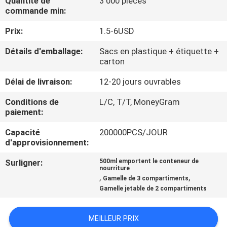
Quantité de
3 000 pièces
NOUS
commande min:
Prix:
1.5-6USD
VISITE
Détails d'emballage:
Sacs en plastique + étiquette +
DE
carton
L'USINE
Délai de livraison:
12-20 jours ouvrables
Conditions de
L/C, T/T, MoneyGram
CONTRÔLE
paiement:
DE
Capacité
200000PCS/JOUR
LA
d'approvisionnement:
QUALITÉ
Surligner:
500ml emportent le conteneur de
nourriture
,
,
Gamelle de 3 compartiments
NOUS
Gamelle jetable de 2 compartiments
CONTACTER
MEILLEUR PRIX