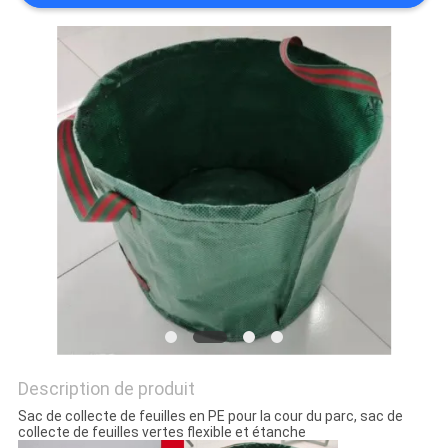
NOUVELLES
DEMANDEZ
UN DEVIS
PLAN
DU
SITE
POLITIQUE
DE
CONFIDENTIALITÉ
Description de produit
Sac de collecte de feuilles en PE pour la cour du parc, sac de
collecte de feuilles vertes flexible et étanche