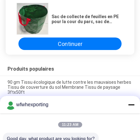
Sac de collecte de feuilles en PE
pour la cour du parc, sac de
collecte de feuilles vertes flexible
et étanche
Continuer
Produits populaires
90 gm Tissu écologique de lutte contre les mauvaises herbes
Tissu de couverture du sol Membrane Tissu de paysage
3ftx50ft
wfwhexporting
Ruloir de couverture de terre en tissu noir Membrane anti-
herbe de lutte contre les mauvaises herbes Fabrique de
fourniture 80GSM 90GSM 100GSM
11:23 AM
PP à haute perméabilité UV Mat de lutte contre les mauvaises
herbes noir et vert
Good day, what product are you looking for?