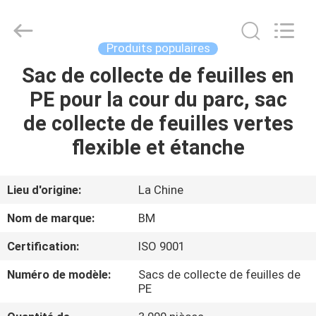
Bright
Master
Importing
and
Exporting
Produits populaires
Co.,Ltd.
All
Rights
Sac de collecte de feuilles en
À
Reserved.
PE pour la cour du parc, sac
LA
de collecte de feuilles vertes
MAISON
flexible et étanche
PRODUITS
Lieu d'origine:
La Chine
VIDÉOS
Nom de marque:
BM
Certification:
ISO 9001
À
Numéro de modèle:
Sacs de collecte de feuilles de
PROPOS
PE
DE