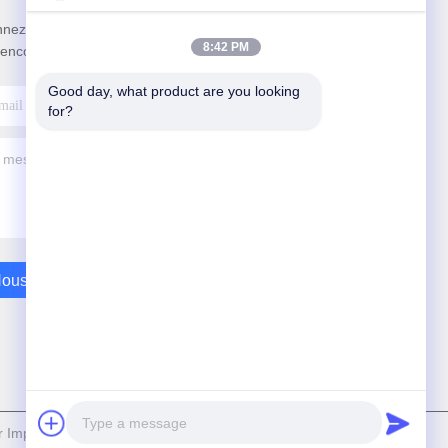
nez-vous à notre newsletter pour des réductions et
8:42 PM
 encore.
Good day, what product are you looking 
for?
ous Contacter
Importing and Exporting Co.,Ltd Tout. Les droits sont réservés.