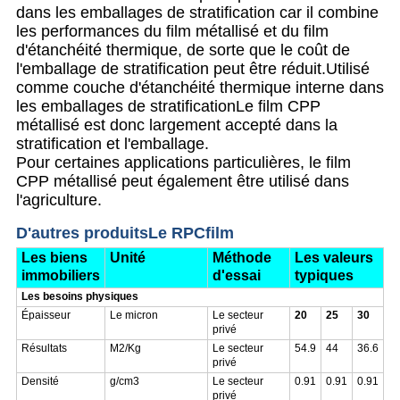
dans les emballages de stratification car il combine
les performances du film métallisé et du film
d'étanchéité thermique, de sorte que le coût de
l'emballage de stratification peut être réduit.Utilisé
comme couche d'étanchéité thermique interne dans
les emballages de stratificationLe film CPP
métallisé est donc largement accepté dans la
stratification et l'emballage.
Pour certaines applications particulières, le film
CPP métallisé peut également être utilisé dans
l'agriculture.
D'autres produits
Le RPC
film
Les biens
Unité
Méthode
Les valeurs
immobiliers
d'essai
typiques
Les besoins physiques
Épaisseur
Le micron
Le secteur
20
25
30
privé
Résultats
M2/Kg
Le secteur
54.9
44
36.6
privé
Densité
g/cm3
Le secteur
0.91
0.91
0.91
privé