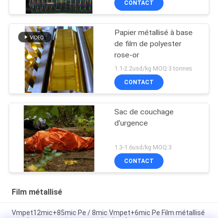
CONTACT
Papier métallisé à base
de film de polyester
rose-or
1.1-2.2usd/kg MOQ:3 tonnes
CONTACT
Sac de couchage
d'urgence
1.3-1.6usd/kg MOQ:3
CONTACT
Film métallisé
Vmpet12mic+85mic Pe / 8mic Vmpet+6mic Pe Film métallisé