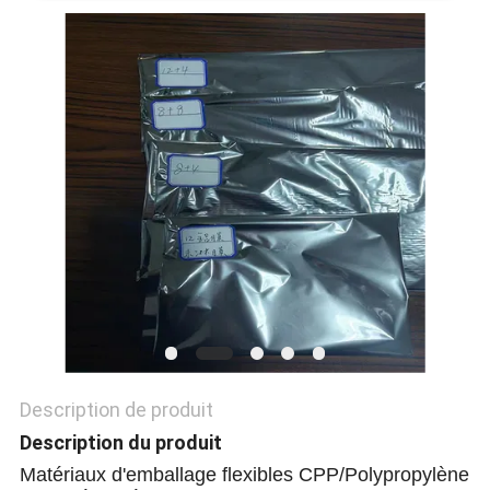
NOUVELLES
DEMANDEZ
UN DEVIS
PLAN
DU
SITE
POLITIQUE
DE
Description de produit
CONFIDENTIALITÉ
Description du produit
Matériaux d'emballage flexibles CPP/Polypropylène