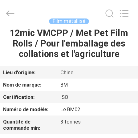
Bright
Master
Importing
and
Exporting
Film métallisé
Co.,Ltd.
All
Rights
12mic VMCPP / Met Pet Film
À
Reserved.
Rolls / Pour l'emballage des
LA
collations et l'agriculture
MAISON
PRODUITS
Lieu d'origine:
Chine
Nom de marque:
BM
VIDÉOS
Certification:
ISO
Numéro de modèle:
Le BM02
À
PROPOS
Quantité de
3 tonnes
commande min:
DE