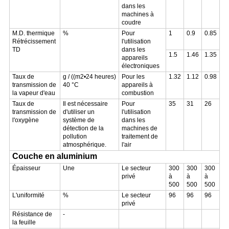
dans les
machines à
coudre
M.D. thermique
%
Pour
1
0.9
0.85
Rétrécissement
l'utilisation
TD
dans les
1.5
1.46
1.35
appareils
électroniques
Taux de
g / ((m2•24 heures)
Pour les
1.32
1.12
0.98
transmission de
40 °C
appareils à
la vapeur d'eau
combustion
Taux de
Il est nécessaire
Pour
35
31
26
transmission de
d'utiliser un
l'utilisation
l'oxygène
système de
dans les
détection de la
machines de
pollution
traitement de
atmosphérique.
l'air
Couche en aluminium
Épaisseur
Une
Le secteur
300
300
300
privé
à
à
à
500
500
500
L'uniformité
%
Le secteur
96
96
96
privé
Résistance de
-
la feuille