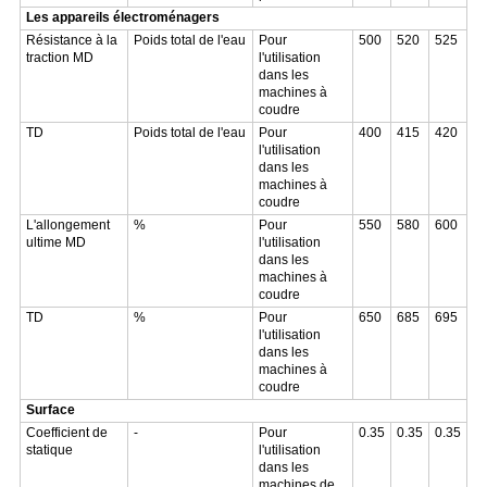
Les appareils électroménagers
Résistance à la
Poids total de l'eau
Pour
500
520
525
traction MD
l'utilisation
dans les
machines à
coudre
TD
Poids total de l'eau
Pour
400
415
420
l'utilisation
dans les
machines à
coudre
L'allongement
%
Pour
550
580
600
ultime MD
l'utilisation
dans les
machines à
coudre
TD
%
Pour
650
685
695
l'utilisation
dans les
machines à
coudre
Surface
Coefficient de
-
Pour
0.35
0.35
0.35
statique
l'utilisation
dans les
machines de