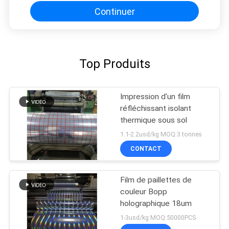
Continuer
Top Produits
Impression d'un film
réfléchissant isolant
thermique sous sol
1.1-2.2usd/kg MOQ:3 tonnes
CONTACT
Film de paillettes de
couleur Bopp
holographique 18um
1-3usd/kg MOQ:50000PCS