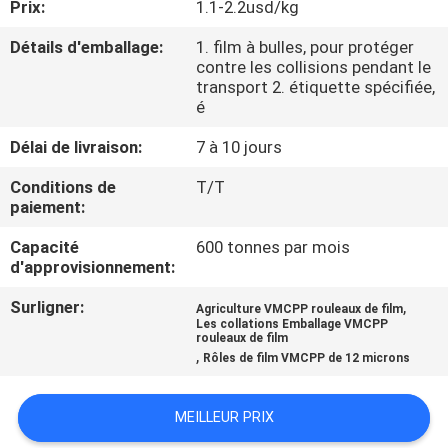
Prix:
1.1-2.2usd/kg
NOUS
Détails d'emballage:
1. film à bulles, pour protéger
contre les collisions pendant le
VISITE
transport 2. étiquette spécifiée,
é
DE
L'USINE
Délai de livraison:
7 à 10 jours
Conditions de
T/T
paiement:
CONTRÔLE
DE
Capacité
600 tonnes par mois
d'approvisionnement:
LA
Surligner:
,
QUALITÉ
Agriculture VMCPP rouleaux de film
Les collations Emballage VMCPP
rouleaux de film
,
Rôles de film VMCPP de 12 microns
NOUS
CONTACTER
MEILLEUR PRIX