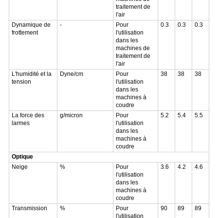
traitement de
l'air
Dynamique de
-
Pour
0.3
0.3
0.3
frottement
l'utilisation
dans les
machines de
traitement de
l'air
L'humidité et la
Dyne/cm
Pour
38
38
38
tension
l'utilisation
dans les
machines à
coudre
La force des
g/micron
Pour
5.2
5.4
5.5
larmes
l'utilisation
dans les
machines à
coudre
Optique
Neige
%
Pour
3.6
4.2
4.6
l'utilisation
dans les
machines à
coudre
Transmission
%
Pour
90
89
89
l'utilisation