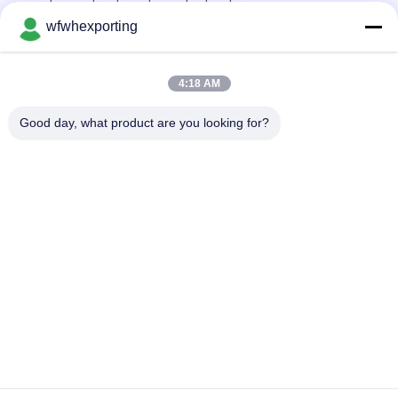
pour la construction et sous le plancher
wfwhexporting
Ruloir de film de stratification en argent / couleur personnalisé
12 microns AL PET pour emballage de serpent
4:18 AM
Film d'impression PE CPP BOPP métallisé pour l'agriculture
réfléchissante et l'impression d'emballages
Good day, what product are you looking for?
Catégories populaires
Tous
Film Métallisé De 
Film Métallisé
Bopp
Film Métallisé De 
Film Métallisé 
CPP
D'animal Familier
Film Métallisé 
Papeterie En Or Et 
Couleur
Argent
Film D'emballage 
Film Adhésif
Transparent