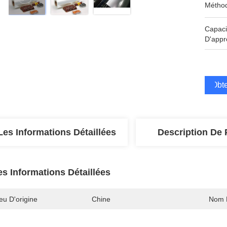
Méthod
Capaci
D'appr
Obte
Les Informations Détaillées
Description De 
es Informations Détaillées
eu D'origine
Chine
Nom 