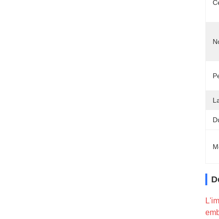
Ce
N
P
L
D
M
D
L'im
emb