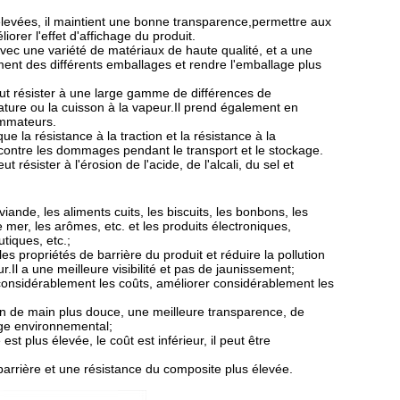
 élevées, il maintient une bonne transparence,permettre aux
orer l'effet d'affichage du produit.
vec une variété de matériaux de haute qualité, et a une
ent des différents emballages et rendre l'emballage plus
eut résister à une large gamme de différences de
érature ou la cuisson à la vapeur.Il prend également en
ommateurs.
 la résistance à la traction et la résistance à la
 contre les dommages pendant le transport et le stockage.
 résister à l'érosion de l'acide, de l'alcali, du sel et
iande, les aliments cuits, les biscuits, les bonbons, les
de mer, les arômes, etc. et les produits électroniques,
tiques, etc.;
 propriétés de barrière du produit et réduire la pollution
r.Il a une meilleure visibilité et pas de jaunissement;
considérablement les coûts, améliorer considérablement les
ion de main plus douce, une meilleure transparence, de
age environnemental;
st plus élevée, le coût est inférieur, il peut être
barrière et une résistance du composite plus élevée.