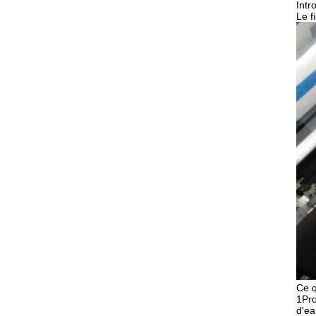
Intr
Le f
Ce q
1Pro
d'ea