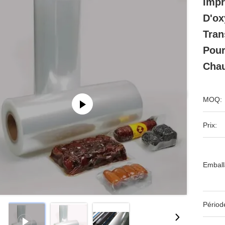
Impr
D'ox
Tran
Pour
Chau
MOQ:
Prix:
Emball
Périod