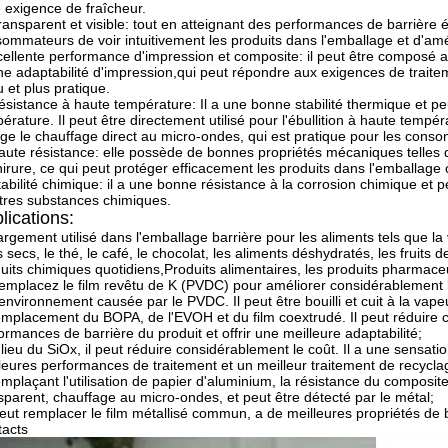
e exigence de fraîcheur.
ransparent et visible: tout en atteignant des performances de barrière
ommateurs de voir intuitivement les produits dans l'emballage et d'améli
ellente performance d'impression et composite: il peut être composé a
e adaptabilité d'impression,qui peut répondre aux exigences de traitem
 et plus pratique.
ésistance à haute température: Il a une bonne stabilité thermique et p
érature. Il peut être directement utilisé pour l'ébullition à haute temp
ge le chauffage direct au micro-ondes, qui est pratique pour les cons
aute résistance: elle possède de bonnes propriétés mécaniques telles que
irure, ce qui peut protéger efficacement les produits dans l'emballage
tabilité chimique: il a une bonne résistance à la corrosion chimique et peut
tres substances chimiques.
lications:
argement utilisé dans l'emballage barrière pour les aliments tels que la v
ts secs, le thé, le café, le chocolat, les aliments déshydratés, les fruits 
uits chimiques quotidiens,Produits alimentaires, les produits pharmaceu
emplacez le film revêtu de K (PVDC) pour améliorer considérablement les
'environnement causée par le PVDC. Il peut être bouilli et cuit à la vapeu
emplacement du BOPA, de l'EVOH et du film coextrudé. Il peut réduire 
ormances de barrière du produit et offrir une meilleure adaptabilité;
lieu du SiOx, il peut réduire considérablement le coût. Il a une sensat
leures performances de traitement et un meilleur traitement de recycl
emplaçant l'utilisation de papier d'aluminium, la résistance du composite e
sparent, chauffage au micro-ondes, et peut être détecté par le métal;
peut remplacer le film métallisé commun, a de meilleures propriétés de 
acts