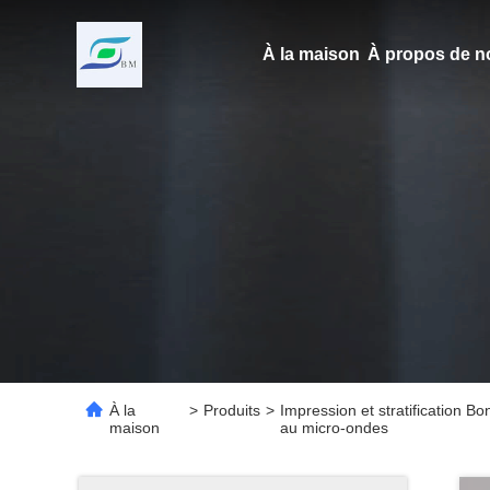
À la maison
À propos de n
À la
>
Produits
>
Impression et stratification 
maison
au micro-ondes