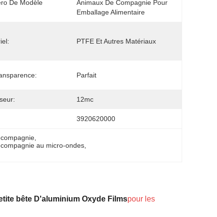
ro De Modèle
Animaux De Compagnie Pour 
Emballage Alimentaire
iel:
PTFE Et Autres Matériaux
ansparence:
Parfait
seur:
12mc
3920620000
e compagnie
, 
e compagnie au micro-ondes
, 
etite bête
D'aluminium
Oxyde
Films
pour les