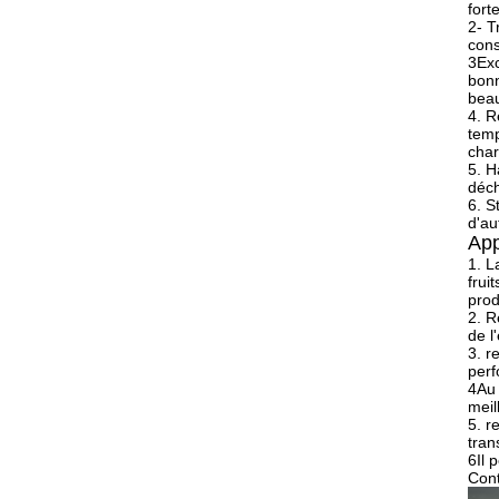
fort
2- T
cons
3Exc
bonn
beau
4. R
temp
char
5. H
déch
6. S
d'au
App
1. L
frui
prod
2. R
de l
3. r
perf
4Au 
meil
5. r
tran
6Il 
Cont