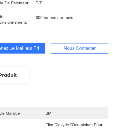
e De Paiement:
T/T
té
600 tonnes par mois
ovisionnement:
nez Le Meilleur Prix
Nous Contacter
Produit
De Marque
BM
Film D'oxyde D'aluminium Pour 