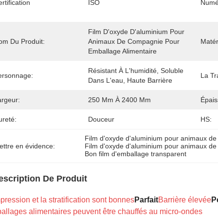
rtification
ISO
Numé
Film D'oxyde D'aluminium Pour 
om Du Produit:
Animaux De Compagnie Pour 
Matér
Emballage Alimentaire
Résistant À L'humidité, Soluble 
ersonnage:
La Tr
Dans L'eau, Haute Barrière
argeur:
250 Mm À 2400 Mm
Épais
ureté:
Douceur
HS:
Film d'oxyde d'aluminium pour animaux d
ettre en évidence:
Film d'oxyde d'aluminium pour animaux d
Bon film d'emballage transparent
escription De Produit
pression et la stratification sont bonnes
Parfait
Barrière élevée
P
allages alimentaires peuvent être chauffés au micro-ondes