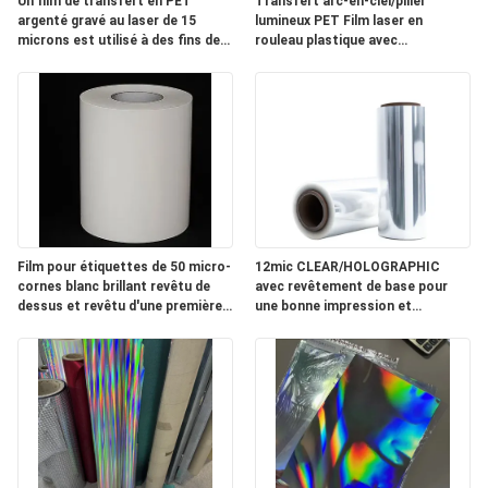
Un film de transfert en PET
Transfert arc-en-ciel/pilier
argenté gravé au laser de 15
lumineux PET Film laser en
NOUVELLES
microns est utilisé à des fins de
rouleau plastique avec
lutte contre la contrefaçon et de
revêtement de base pour les
décoration sur les emballages de
emballages de cigarettes
DEMANDEZ
cigarettes.
UN
DEVIS
PLAN
Film pour étiquettes de 50 micro-
12mic CLEAR/HOLOGRAPHIC
DU
cornes blanc brillant revêtu de
avec revêtement de base pour
dessus et revêtu d'une première
une bonne impression et
SITE
couche
revêtement
POLITIQUE
DE
CONFIDENTIALITÉ