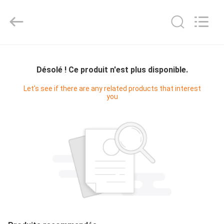
Bright
Master
Importing
and
Exporting
Co.,Ltd.
All
Rights
À
Reserved.
LA
Désolé ! Ce produit n'est plus disponible.
MAISON
Let's see if there are any related products that interest
you
PRODUITS
VIDÉOS
À
PROPOS
DE