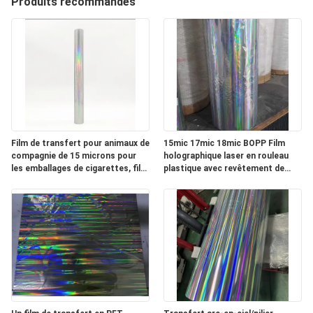
Produits recommandés
NOUS
VISITE
DE
L'USINE
Film de transfert pour animaux de
15mic 17mic 18mic BOPP Film
CONTRÔLE
compagnie de 15 microns pour
holographique laser en rouleau
DE
les emballages de cigarettes, film
plastique avec revêtement de
de transfert laser PET de 15
premier plan
LA
microns et 12 microns
QUALITÉ
NOUS
CONTACTER